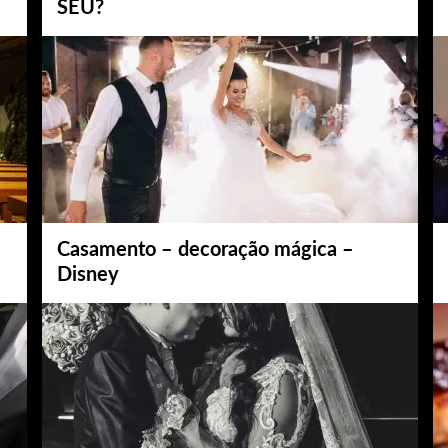
SEU?
Casamento – decoração mágica –
Disney