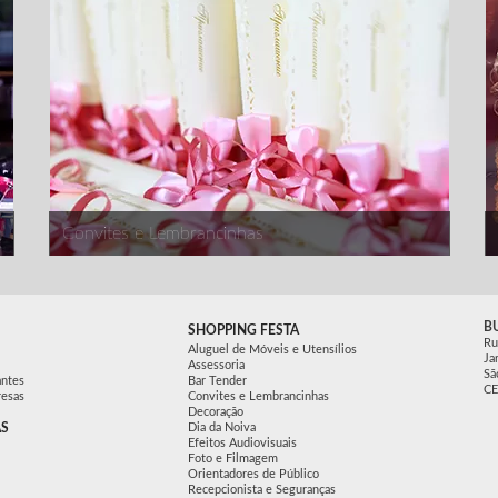
Convites e Lembrancinhas
B
SHOPPING FESTA
Ru
Aluguel de Móveis e Utensílios
Ja
Assessoria
Sã
antes
Bar Tender
CE
resas
Convites e Lembrancinhas
Decoração
S
Dia da Noiva
Efeitos Audiovisuais
Foto e Filmagem
Orientadores de Público
Recepcionista e Seguranças