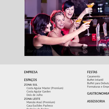
Bar e Bartender
EMPRESA
FESTAS
Casamento
ESPAÇOS
Buffet Infantil
Buffet para Debut
ZONA SUL
Formaturas e Emp
Costa Aguiar Master (Premium)
Costa Aguiar Garden
GASTRONOMIA
Dois de Julho
ZONA LESTE
ASSESSORIA
Mansão Araci (Premium)
Casa Euclides Pacheco