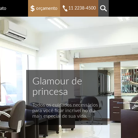
ato
orçamento
11 2238-4500
Glamour de
princesa
Todos os cuidados necessários
para você ficar incrível no dia
mais especial de sua vida.