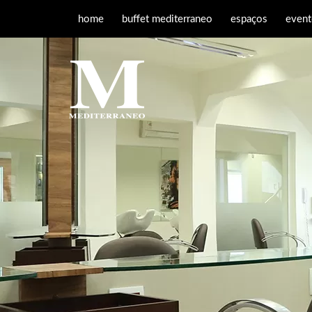
home
buffet mediterraneo
espaços
event