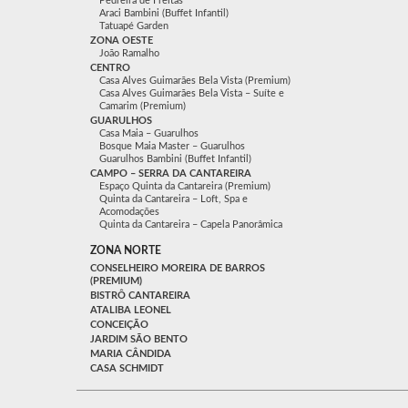
Pedreira de Freitas
Araci Bambini (Buffet Infantil)
Tatuapé Garden
ZONA OESTE
João Ramalho
CENTRO
Casa Alves Guimarães Bela Vista (Premium)
Casa Alves Guimarães Bela Vista – Suíte e
Camarim (Premium)
GUARULHOS
Casa Maia – Guarulhos
Bosque Maia Master – Guarulhos
Guarulhos Bambini (Buffet Infantil)
CAMPO – SERRA DA CANTAREIRA
Espaço Quinta da Cantareira (Premium)
Quinta da Cantareira – Loft, Spa e
Acomodações
Quinta da Cantareira – Capela Panorâmica
ZONA NORTE
CONSELHEIRO MOREIRA DE BARROS
(PREMIUM)
BISTRÔ CANTAREIRA
ATALIBA LEONEL
CONCEIÇÃO
JARDIM SÃO BENTO
MARIA CÂNDIDA
CASA SCHMIDT