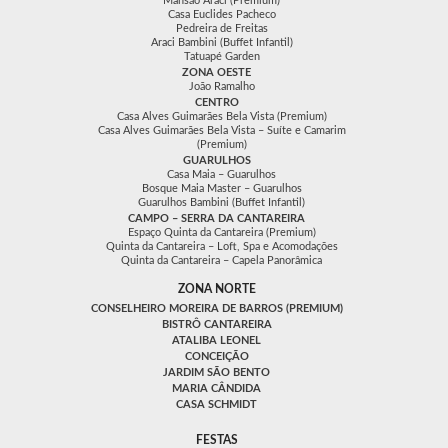
Mansão Araci (Premium)
Casa Euclides Pacheco
Pedreira de Freitas
Araci Bambini (Buffet Infantil)
Tatuapé Garden
ZONA OESTE
João Ramalho
CENTRO
Casa Alves Guimarães Bela Vista (Premium)
Casa Alves Guimarães Bela Vista – Suíte e Camarim
(Premium)
GUARULHOS
Casa Maia – Guarulhos
Bosque Maia Master – Guarulhos
Guarulhos Bambini (Buffet Infantil)
CAMPO – SERRA DA CANTAREIRA
Espaço Quinta da Cantareira (Premium)
Quinta da Cantareira – Loft, Spa e Acomodações
Quinta da Cantareira – Capela Panorâmica
ZONA NORTE
CONSELHEIRO MOREIRA DE BARROS (PREMIUM)
BISTRÔ CANTAREIRA
ATALIBA LEONEL
CONCEIÇÃO
JARDIM SÃO BENTO
MARIA CÂNDIDA
CASA SCHMIDT
FESTAS