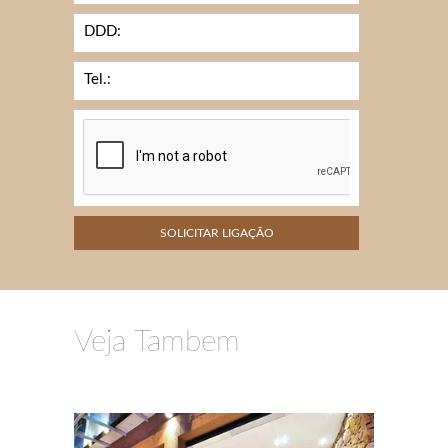
DDD:
Tel.:
Veja Tambem