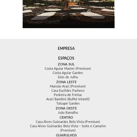
Tatuapé Garden
EMPRESA
ESPAÇOS
ZONA SUL
Costa Aguiar Master (Premium)
Costa Aguiar Garden
Dois de Julho
ZONA LESTE
Mansão Araci (Premium)
Casa Euclides Pacheco
Pedreira de Freitas
Araci Bambini (Buffet Infantil)
Tatuapé Garden
ZONA OESTE
João Ramalho
CENTRO
Casa Alves Guimarães Bela Vista (Premium)
Casa Alves Guimarães Bela Vista – Suíte e Camarim
(Premium)
GUARULHOS