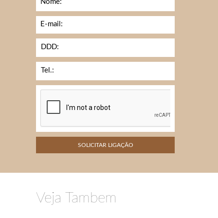
Nome:
E-mail:
DDD:
Tel.:
Veja Tambem