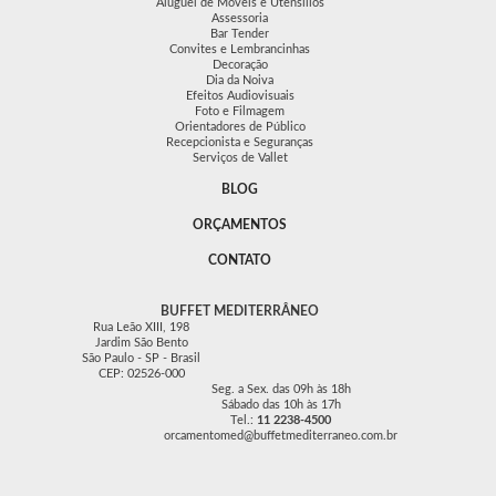
Aluguel de Móveis e Utensílios
Assessoria
Bar Tender
Convites e Lembrancinhas
Decoração
Dia da Noiva
Efeitos Audiovisuais
Foto e Filmagem
Orientadores de Público
Recepcionista e Seguranças
Serviços de Vallet
BLOG
ORÇAMENTOS
CONTATO
BUFFET MEDITERRÂNEO
Rua Leão XIII, 198
Jardim São Bento
São Paulo - SP - Brasil
CEP: 02526-000
Seg. a Sex. das 09h às 18h
Sábado das 10h às 17h
Tel.:
11 2238-4500
orcamentomed@buffetmediterraneo.com.br