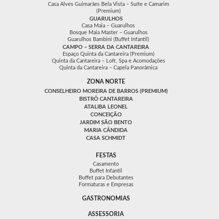
Casa Alves Guimarães Bela Vista – Suíte e Camarim
(Premium)
GUARULHOS
Casa Maia – Guarulhos
Bosque Maia Master – Guarulhos
Guarulhos Bambini (Buffet Infantil)
CAMPO – SERRA DA CANTAREIRA
Espaço Quinta da Cantareira (Premium)
Quinta da Cantareira – Loft, Spa e Acomodações
Quinta da Cantareira – Capela Panorâmica
ZONA NORTE
CONSELHEIRO MOREIRA DE BARROS (PREMIUM)
BISTRÔ CANTAREIRA
ATALIBA LEONEL
CONCEIÇÃO
JARDIM SÃO BENTO
MARIA CÂNDIDA
CASA SCHMIDT
FESTAS
Casamento
Buffet Infantil
Buffet para Debutantes
Formaturas e Empresas
GASTRONOMIAS
ASSESSORIA