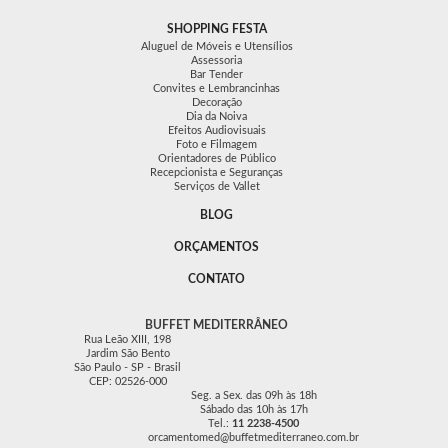
SHOPPING FESTA
Aluguel de Móveis e Utensílios
Assessoria
Bar Tender
Convites e Lembrancinhas
Decoração
Dia da Noiva
Efeitos Audiovisuais
Foto e Filmagem
Orientadores de Público
Recepcionista e Seguranças
Serviços de Vallet
BLOG
ORÇAMENTOS
CONTATO
BUFFET MEDITERRÂNEO
Rua Leão XIII, 198
Jardim São Bento
São Paulo - SP - Brasil
CEP: 02526-000
Seg. a Sex. das 09h às 18h
Sábado das 10h às 17h
Tel.:
11 2238-4500
orcamentomed@buffetmediterraneo.com.br