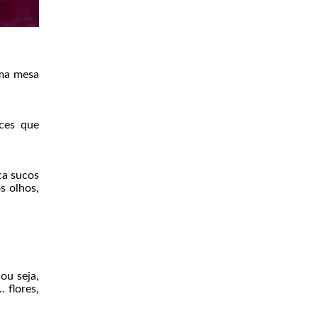
uma mesa
oces que
ca sucos
s olhos,
ou seja,
 flores,