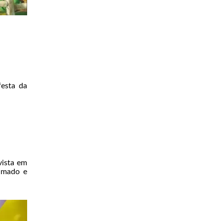
festa da
vista em
nimado e