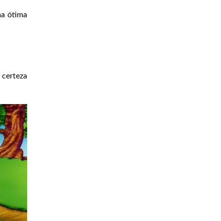
ma ótima
 certeza