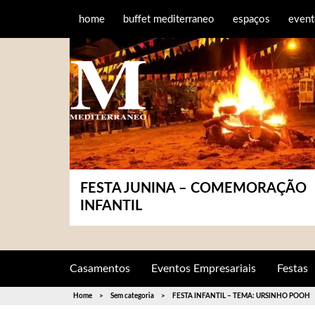
home
buffet mediterraneo
espaços
event
FESTA JUNINA – COMEMORAÇÃO
INFANTIL
Casamentos
Eventos Empresariais
Festas
Home
Sem categoria
FESTA INFANTIL – TEMA: URSINHO POOH