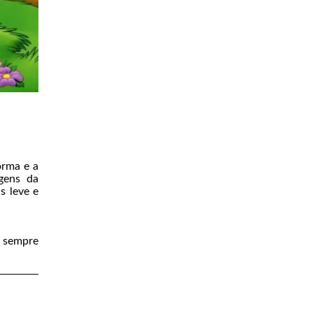
orma e a
agens da
s leve e
e sempre