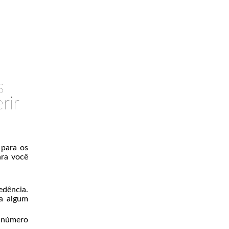
s
rir
 para os
ara você
edência.
ja algum
o número