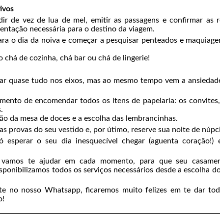
ivos
r de vez de lua de mel, emitir as passagens e confirmar as r
entação necessária para o destino da viagem.
ara o dia da noiva e começar a pesquisar penteados e maquiag
 chá de cozinha, chá bar ou chá de lingerie!
star quase tudo nos eixos, mas ao mesmo tempo vem a ansiedad
ento de encomendar todos os itens de papelaria: os convites
.
ão da mesa de doces e a escolha das lembrancinhas.
s provas do seu vestido e, por útimo, reserve sua noite de núpc
 esperar o seu dia inesquecível chegar (aguenta coração!) e
 vamos te ajudar em cada momento, para que seu casamen
sponibilizamos todos os serviços necessários desde a escolha d
te no nosso Whatsapp, ficaremos muito felizes em te dar to
o!