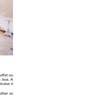
uffet ou
a boa. A
ntratar é
olher os