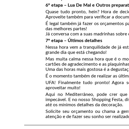
6° etapa – Lua De Mal e Outros preparat
Quase tudo pronto, hein? Hora de decidi
Aproveite também para verificar a docum
É legal também já fazer os orçamentos p
das melhores partes!
Já conversa com a suas madrinhas sobre o
7° etapa – Últimos detalhes
Nessa hora vem a tranquilidade de já e
grande dia que está chegando!
Mas muita calma nessa hora que é o mom
cartões de agradecimento e as plaquinhas
Uma das horas mais gostosa é a degustaç
É o momento também de realizar as última
UFA! Finalmente tudo pronto! Agora só
aproveitar muito!
Aqui no Mediterrâneo, pode crer que
impecável. E no nosso Shopping Festa, di
até os mínimos detalhes da decoração.
Solicite seu orçamento ou chama a gen
atenção e de fazer seu sonho ser realizad