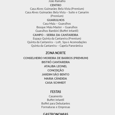
João Ramalho
CENTRO
Casa Alves Guimarães Bela Vista (Premium)
Casa Alves Guimarães Bela Vista – Suíte e Camarim
(Premium)
GUARULHOS
Casa Maia – Guarulhos
Bosque Maia Master – Guarulhos
Guarulhos Bambini (Buffet Infantil)
CAMPO – SERRA DA CANTAREIRA
Espaço Quinta da Cantareira (Premium)
Quinta da Cantareira – Loft, Spa e Acomodações
Quinta da Cantareira – Capela Panorâmica
ZONA NORTE
CONSELHEIRO MOREIRA DE BARROS (PREMIUM)
BISTRÔ CANTAREIRA
ATALIBA LEONEL
CONCEIÇÃO
JARDIM SÃO BENTO
MARIA CÂNDIDA
CASA SCHMIDT
FESTAS
Casamento
Buffet Infantil
Buffet para Debutantes
Formaturas e Empresas
GASTRONOMIAS