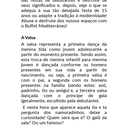
das festas de debutantes e desfrute de
seus significados e, depois, veja o que se
adequa à sua tão desejada festa de 15
anos ou adapte a tradição à modernidade!
Abuse e desfrute dos nossos espaços com
o Buffet Mediterrâneo!
A Valsa
A valsa representa a primeira dança da
menina tida como jovem adolescente a
partir do momento presente. Sendo assim,
esta troca de menina infantil para menina
jovem é dançada conforme os homens
presentes em sua vida a partir do
nascimento, ou seja, a primeira valsa é
com o pai, a segunda com os homens
presentes na família (sendo estes: avô,
padrinho, tio ou amigo) e, a terceira valsa
dançada com o príncipe de gala
(geralmente, escolhido pela debutante).
E nesta hora que aparece aquela tia e te
pergunta dos namoradinhos, deixe a
curiosidade! Quem será que é? O galã da
sala? Ou um famoso?