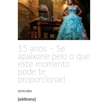
15 anos – Se
apaixone pelo o que
este momento
pode te
proporcionar!
22/01/2021
[addtoany]