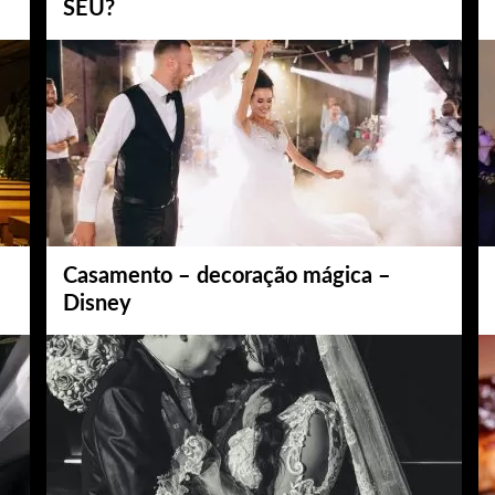
SEU?
Casamento – decoração mágica –
Disney