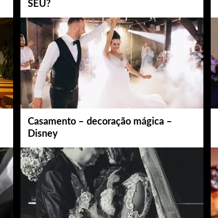
SEU?
Casamento – decoração mágica –
Disney