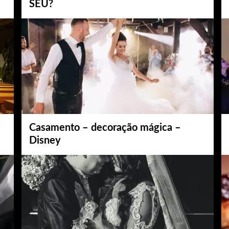
SEU?
Casamento – decoração mágica –
Disney