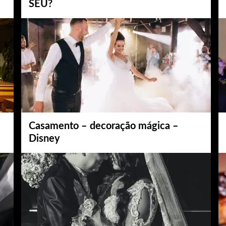
SEU?
Casamento – decoração mágica –
Disney