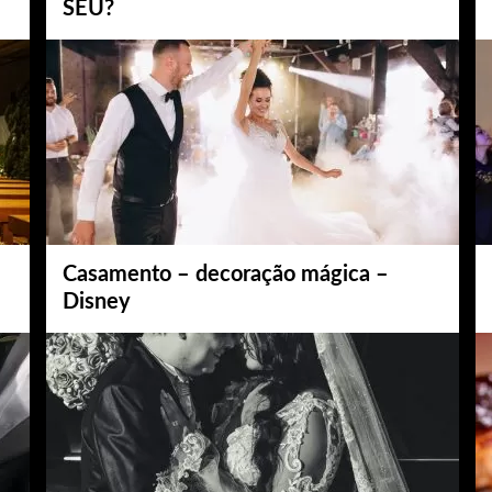
SEU?
Casamento – decoração mágica –
Disney