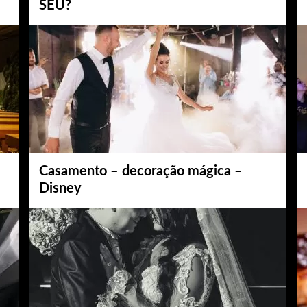
SEU?
Casamento – decoração mágica –
Disney