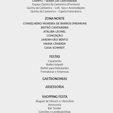
CAMPO – SERRA DA CANTAREIRA
Espaço Quinta da Cantareira (Premium)
Quinta da Cantareira – Loft, Spa e Acomodações
Quinta da Cantareira – Capela Panorâmica
ZONA NORTE
CONSELHEIRO MOREIRA DE BARROS (PREMIUM)
BISTRÔ CANTAREIRA
ATALIBA LEONEL
CONCEIÇÃO
JARDIM SÃO BENTO
MARIA CÂNDIDA
CASA SCHMIDT
FESTAS
Casamento
Buffet Infantil
Buffet para Debutantes
Formaturas e Empresas
GASTRONOMIAS
ASSESSORIA
SHOPPING FESTA
Aluguel de Móveis e Utensílios
Assessoria
Bar Tender
Convites e Lembrancinhas