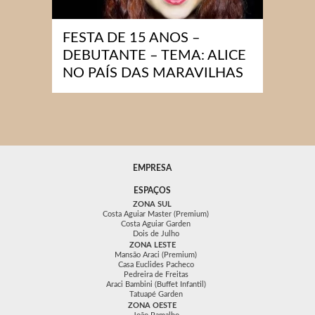
FESTA DE 15 ANOS –
DEBUTANTE – TEMA: ALICE
NO PAÍS DAS MARAVILHAS
EMPRESA
ESPAÇOS
ZONA SUL
Costa Aguiar Master (Premium)
Costa Aguiar Garden
Dois de Julho
ZONA LESTE
Mansão Araci (Premium)
Casa Euclides Pacheco
Pedreira de Freitas
Araci Bambini (Buffet Infantil)
Tatuapé Garden
ZONA OESTE