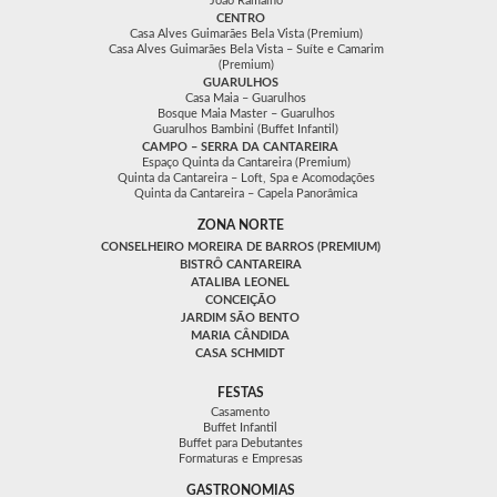
João Ramalho
CENTRO
Casa Alves Guimarães Bela Vista (Premium)
Casa Alves Guimarães Bela Vista – Suíte e Camarim
(Premium)
GUARULHOS
Casa Maia – Guarulhos
Bosque Maia Master – Guarulhos
Guarulhos Bambini (Buffet Infantil)
CAMPO – SERRA DA CANTAREIRA
Espaço Quinta da Cantareira (Premium)
Quinta da Cantareira – Loft, Spa e Acomodações
Quinta da Cantareira – Capela Panorâmica
ZONA NORTE
CONSELHEIRO MOREIRA DE BARROS (PREMIUM)
BISTRÔ CANTAREIRA
ATALIBA LEONEL
CONCEIÇÃO
JARDIM SÃO BENTO
MARIA CÂNDIDA
CASA SCHMIDT
FESTAS
Casamento
Buffet Infantil
Buffet para Debutantes
Formaturas e Empresas
GASTRONOMIAS