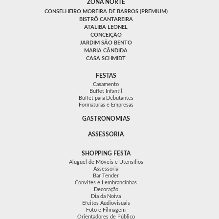
ZONA NORTE
CONSELHEIRO MOREIRA DE BARROS (PREMIUM)
BISTRÔ CANTAREIRA
ATALIBA LEONEL
CONCEIÇÃO
JARDIM SÃO BENTO
MARIA CÂNDIDA
CASA SCHMIDT
FESTAS
Casamento
Buffet Infantil
Buffet para Debutantes
Formaturas e Empresas
GASTRONOMIAS
ASSESSORIA
SHOPPING FESTA
Aluguel de Móveis e Utensílios
Assessoria
Bar Tender
Convites e Lembrancinhas
Decoração
Dia da Noiva
Efeitos Audiovisuais
Foto e Filmagem
Orientadores de Público