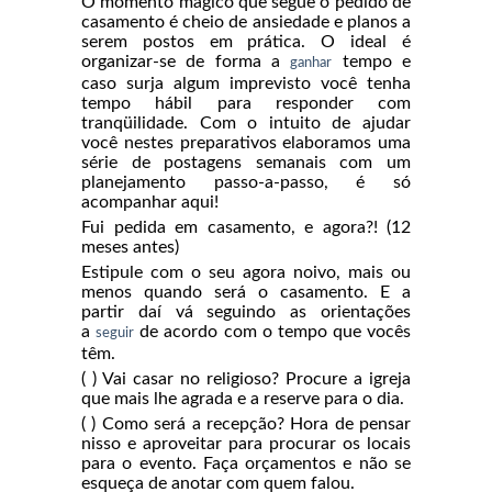
O momento mágico que segue o pedido de
casamento é cheio de ansiedade e planos a
serem postos em prática. O ideal é
organizar-se de forma a
tempo e
ganhar
caso surja algum imprevisto você tenha
tempo hábil para responder com
tranqüilidade. Com o intuito de ajudar
você nestes preparativos elaboramos uma
série de postagens semanais com um
planejamento passo-a-passo, é só
acompanhar aqui!
Fui pedida em casamento, e agora?! (12
meses antes)
Estipule com o seu agora noivo, mais ou
menos quando será o casamento. E a
partir daí vá seguindo as orientações
a
de acordo com o tempo que vocês
seguir
têm.
( ) Vai casar no religioso? Procure a igreja
que mais lhe agrada e a reserve para o dia.
( ) Como será a recepção? Hora de pensar
nisso e aproveitar para procurar os locais
para o evento. Faça orçamentos e não se
esqueça de anotar com quem falou.