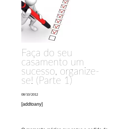
Faça do seu
casamento um
sucesso, organize-
se! (Parte 1)
08/10/2012
[addtoany]