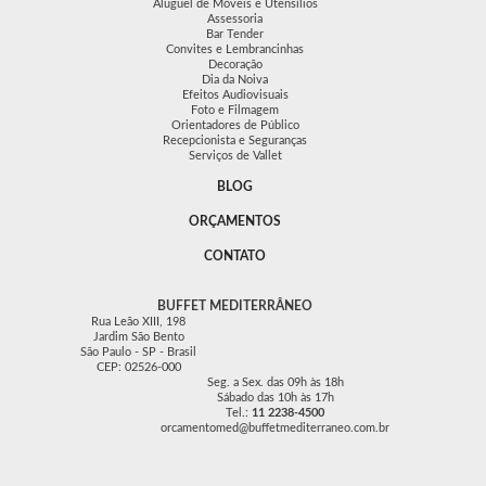
Aluguel de Móveis e Utensílios
Assessoria
Bar Tender
Convites e Lembrancinhas
Decoração
Dia da Noiva
Efeitos Audiovisuais
Foto e Filmagem
Orientadores de Público
Recepcionista e Seguranças
Serviços de Vallet
BLOG
ORÇAMENTOS
CONTATO
BUFFET MEDITERRÂNEO
Rua Leão XIII, 198
Jardim São Bento
São Paulo - SP - Brasil
CEP: 02526-000
Seg. a Sex. das 09h às 18h
Sábado das 10h às 17h
Tel.:
11 2238-4500
orcamentomed@buffetmediterraneo.com.br