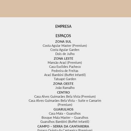
EMPRESA
ESPAÇOS
ZONA SUL
Costa Aguiar Master (Premium)
Costa Aguiar Garden
Dois de Julho
ZONA LESTE
Mansão Araci (Premium)
Casa Euclides Pacheco
Pedreira de Freitas
Araci Bambini (Buffet Infantil)
Tatuapé Garden
ZONA OESTE
João Ramalho
CENTRO
Casa Alves Guimarães Bela Vista (Premium)
Casa Alves Guimarães Bela Vista – Suíte e Camarim
(Premium)
GUARULHOS
Casa Maia – Guarulhos
Bosque Maia Master – Guarulhos
Guarulhos Bambini (Buffet Infantil)
CAMPO – SERRA DA CANTAREIRA
Espaço Quinta da Cantareira (Premium)