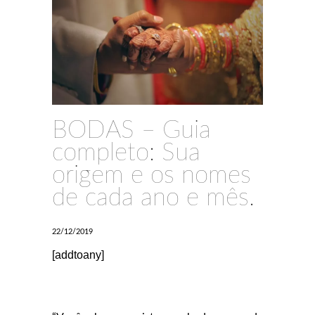
BODAS – Guia
completo: Sua
origem e os nomes
de cada ano e mês.
22/12/2019
[addtoany]