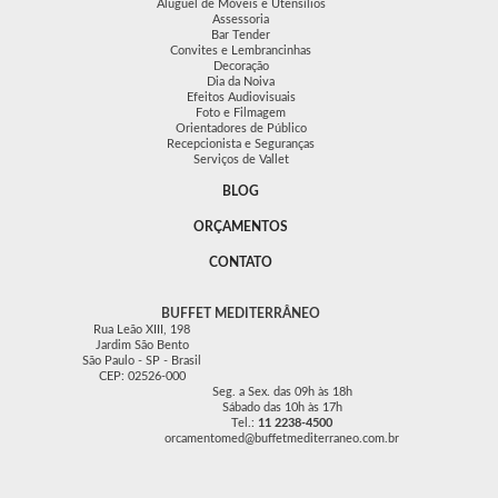
Aluguel de Móveis e Utensílios
Assessoria
Bar Tender
Convites e Lembrancinhas
Decoração
Dia da Noiva
Efeitos Audiovisuais
Foto e Filmagem
Orientadores de Público
Recepcionista e Seguranças
Serviços de Vallet
BLOG
ORÇAMENTOS
CONTATO
BUFFET MEDITERRÂNEO
Rua Leão XIII, 198
Jardim São Bento
São Paulo - SP - Brasil
CEP: 02526-000
Seg. a Sex. das 09h às 18h
Sábado das 10h às 17h
Tel.:
11 2238-4500
orcamentomed@buffetmediterraneo.com.br