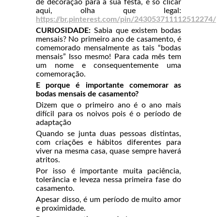
de decoração para a sua festa, é só clicar
aqui, olha que legal:
h
ttps://br.pinterest.com/pin/243053711112512274/
CURIOSIDADE:
Sabia que existem bodas
mensais? No primeiro ano de casamento, é
comemorado mensalmente as tais “bodas
mensais” Isso mesmo! Para cada mês tem
um nome e consequentemente uma
comemoração.
E porque é importante comemorar as
bodas mensais de casamento?
Dizem que o primeiro ano é o ano mais
difícil para os noivos pois é o período de
adaptação
Quando se junta duas pessoas distintas,
com criações e hábitos diferentes para
viver na mesma casa, quase sempre haverá
atritos.
Por isso é importante muita paciência,
tolerância e leveza nessa primeira fase do
casamento.
Apesar disso, é um período de muito amor
e proximidade.