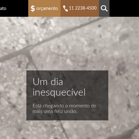
ato
orçamento
11 2238-4500
Um dia
inesquecível
Está chegando o momento de
mais uma feliz união.