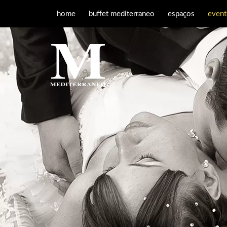
home
buffet mediterraneo
espaços
event