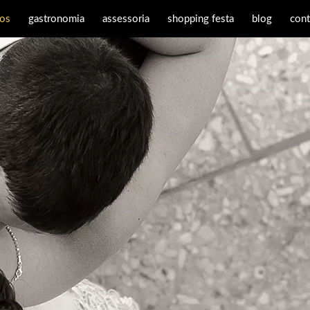
os
gastronomia
assessoria
shopping festa
blog
cont