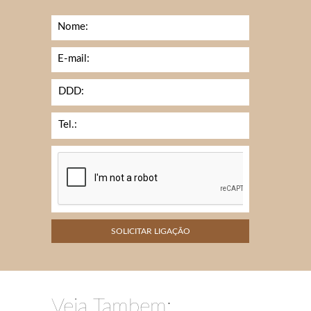
Nome:
E-mail:
DDD:
Tel.:
Veja Tambem: