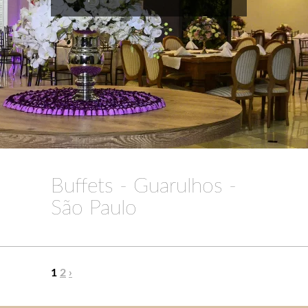
Buffets - Guarulhos -
São Paulo
1
2
›